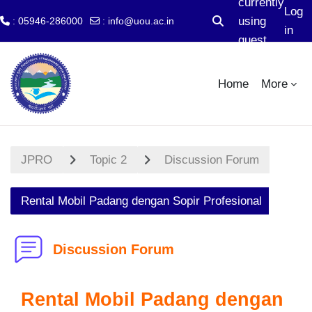
currently
Log
using
: 05946-286000
:
info@uou.ac.in
Toggle search input
in
guest
Skip to main content
access
Home
More
JPRO
Topic 2
Discussion Forum
Rental Mobil Padang dengan Sopir Profesional
Discussion Forum
Rental Mobil Padang dengan