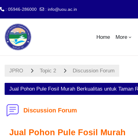
: 05946-286000
:
info@uou.ac.in
Skip to main content
Home
More
JPRO
Topic 2
Discussion Forum
Jual Pohon Pule Fosil Murah Berkualitas untuk Taman R
Discussion Forum
Jual Pohon Pule Fosil Murah