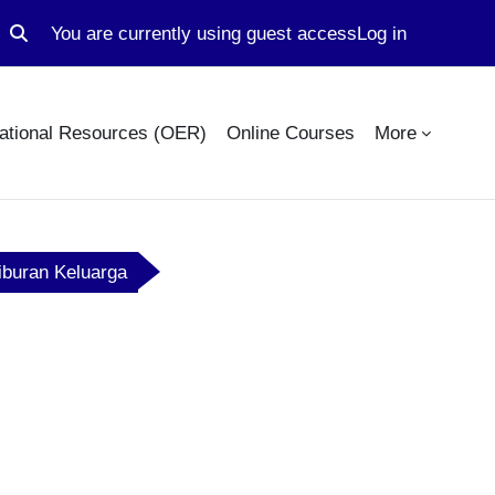
You are currently using guest access
Log in
Toggle search input
ational Resources (OER)
Online Courses
More
iburan Keluarga