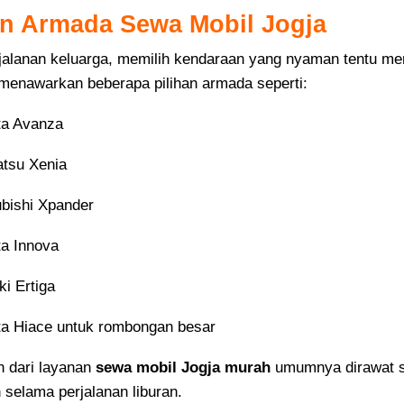
an Armada Sewa Mobil Jogja
jalanan keluarga, memilih kendaraan yang nyaman tentu men
menawarkan beberapa pilihan armada seperti:
ta Avanza
atsu Xenia
ubishi Xpander
ta Innova
i Ertiga
ta Hiace untuk rombongan besar
 dari layanan
sewa mobil Jogja murah
umumnya dirawat s
 selama perjalanan liburan.