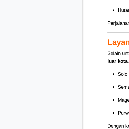
Huta
Perjalana
Layan
Selain un
luar kota
Solo
Sema
Mage
Purw
Dengan ke