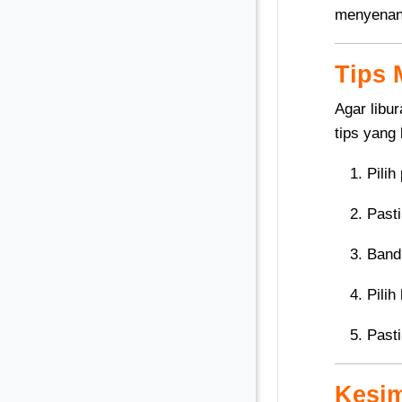
menyenan
Tips 
Agar libu
tips yang
Pilih
Pasti
Band
Pili
Pasti
Kesi