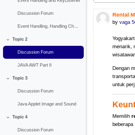
Event Handling and KeyListener
Discussion Forum
Rental M
Number of 
by
vaga 5
Event Handling, Handling Check Box
Yogyakart
Topic 2
Collapse
menarik, 
Discussion Forum
wisatawa
JAVA AWT Part II
Dengan 
transport
Topic 3
Collapse
untuk per
Discussion Forum
Keunt
Java Applet Image and Sound
Memilih
r
Topic 4
Collapse
beberapa 
Discussion Forum