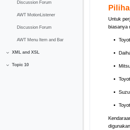
Discussion Forum
Pilih
AWT MotionListener
Untuk per
biasanya 
Discussion Forum
Toyo
AWT Menu Item and Bar
XML and XSL
Daih
Collapse
Topic 10
Mits
Collapse
Toyo
Suzuk
Toyo
Kendaraan
digunakan