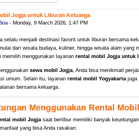
obil Jogja untuk Liburan Keluarga
replies: 0
6oa
-
Monday, 9 March 2026, 1:47 PM
a selalu menjadi destinasi favorit untuk liburan bersama ke
mulai dari wisata budaya, kuliner, hingga wisata alam yan
n memilih menggunakan layanan
rental mobil Jogja untuk 
menggunakan
sewa mobil Jogja
, Anda bisa menikmati perjal
asi umum. Selain itu, layanan
rental mobil Yogyakarta
juga 
jalanan bersama keluarga.
ungan Menggunakan Rental Mobil 
ental mobil Jogja
saat berlibur memiliki banyak keuntung
manfaat yang bisa Anda rasakan: