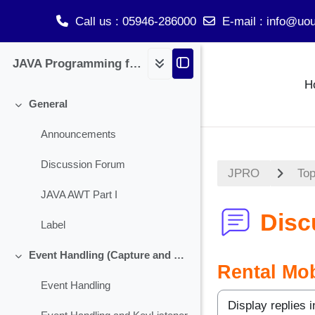
Call us
: 05946-286000
E-mail
:
info@uou
Skip to main content
JAVA Programming for BCA
H
General
Collapse
Announcements
Discussion Forum
JPRO
Top
JAVA AWT Part I
Disc
Label
Event Handling (Capture and Handling Check Box)
Collapse
Rental Mob
Event Handling
Display mode