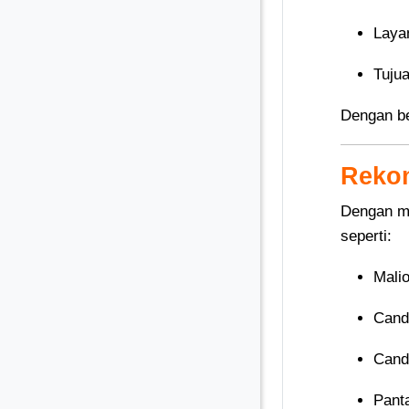
Laya
Tuju
Dengan be
Rekom
Dengan 
seperti:
Mali
Cand
Cand
Panta