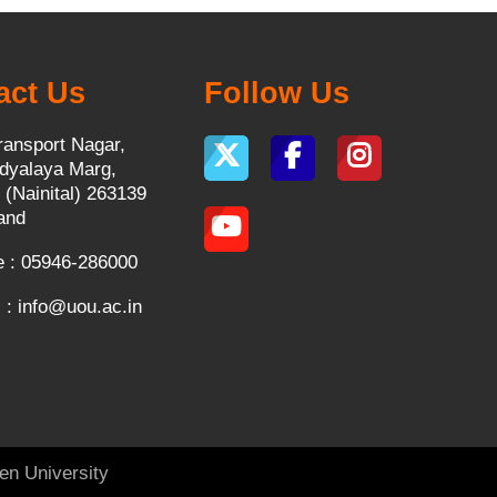
act Us
Follow Us
ransport Nagar,
dyalaya Marg,
 (Nainital) 263139
and
 : 05946-286000
 :
info@uou.ac.in
en University