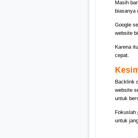
Masih ban
biasanya 
Google se
website b
Karena it
cepat.
Kesi
Backlink 
website s
untuk ber
Fokuslah p
untuk jan