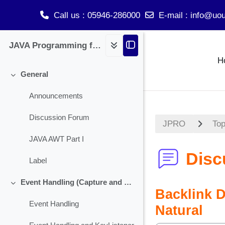
Call us
: 05946-286000
E-mail
:
info@uou
Skip to main content
JAVA Programming for BCA
H
General
Collapse
Announcements
Discussion Forum
JPRO
Top
JAVA AWT Part I
Disc
Label
Event Handling (Capture and Handling Check Box)
Collapse
Backlink 
Event Handling
Natural