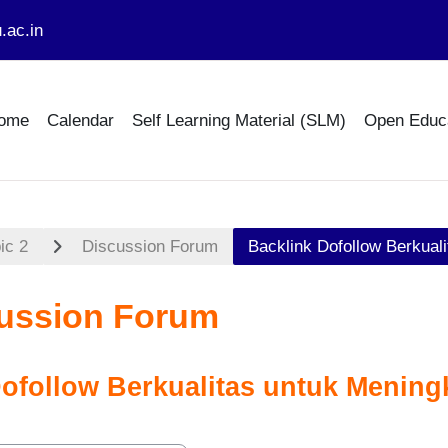
.ac.in
ome
Calendar
Self Learning Material (SLM)
Open Educ
ic 2
Discussion Forum
Backlink Dofollow Berkual
ussion Forum
Dofollow Berkualitas untuk Menin