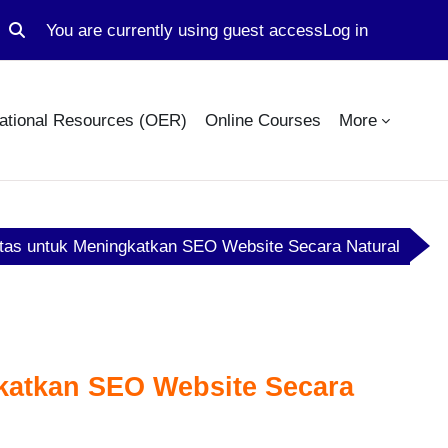
You are currently using guest access
Log in
Toggle search input
ational Resources (OER)
Online Courses
More
itas untuk Meningkatkan SEO Website Secara Natural
gkatkan SEO Website Secara