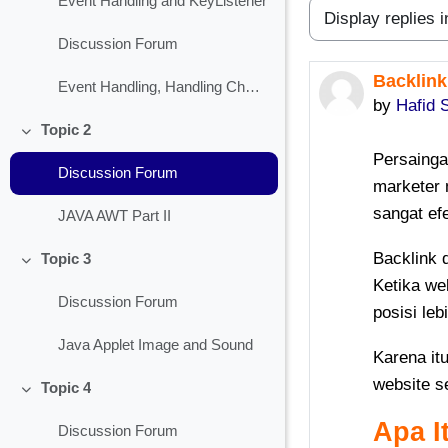
Event Handling and KeyListener
Display mode
Discussion Forum
Backlink
Number of 
Event Handling, Handling Check Box
by
Hafid 
Topic 2
Collapse
Persainga
Discussion Forum
marketer 
sangat ef
JAVA AWT Part II
Backlink 
Topic 3
Collapse
Ketika we
Discussion Forum
posisi leb
Java Applet Image and Sound
Karena it
website s
Topic 4
Collapse
Apa I
Discussion Forum