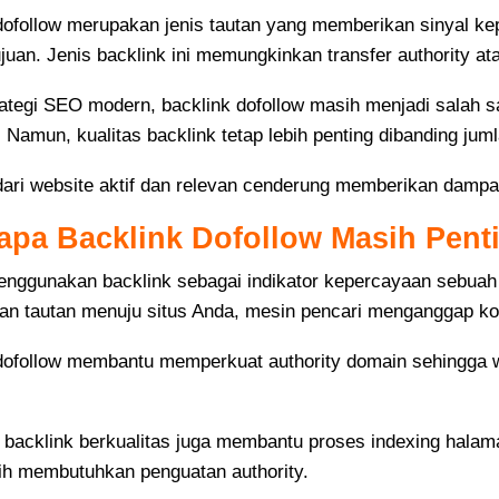
dofollow merupakan jenis tautan yang memberikan sinyal ke
juan. Jenis backlink ini memungkinkan transfer authority ata
ategi SEO modern, backlink dofollow masih menjadi salah s
 Namun, kualitas backlink tetap lebih penting dibanding juml
dari website aktif dan relevan cenderung memberikan dampak
pa Backlink Dofollow Masih Pent
nggunakan backlink sebagai indikator kepercayaan sebuah 
n tautan menuju situs Anda, mesin pencari menganggap kont
dofollow membantu memperkuat authority domain sehingga we
u, backlink berkualitas juga membantu proses indexing halam
h membutuhkan penguatan authority.