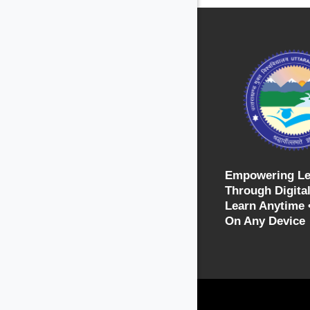
Empowering Le
Through Digital
Learn Anytime 
On Any Device