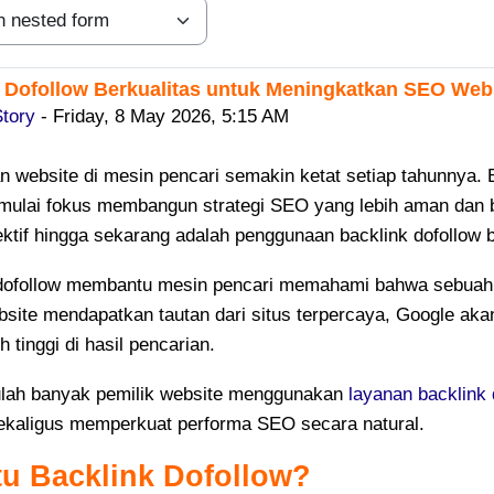
 Dofollow Berkualitas untuk Meningkatkan SEO Webs
replies: 0
Story
-
Friday, 8 May 2026, 5:15 AM
n website di mesin pencari semakin ketat setiap tahunnya. Ba
mulai fokus membangun strategi SEO yang lebih aman dan b
ektif hingga sekarang adalah penggunaan backlink dofollow b
dofollow membantu mesin pencari memahami bahwa sebuah web
bsite mendapatkan tautan dari situs terpercaya, Google a
ih tinggi di hasil pencarian.
ulah banyak pemilik website menggunakan
layanan backlink 
ekaligus memperkuat performa SEO secara natural.
tu Backlink Dofollow?