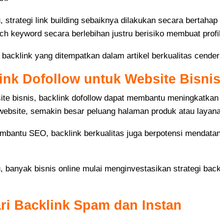
u, strategi link building sebaiknya dilakukan secara bertah
h keyword secara berlebihan justru berisiko membuat profil b
u, backlink yang ditempatkan dalam artikel berkualitas cen
ink Dofollow untuk Website Bisni
ite bisnis, backlink dofollow dapat membantu meningkatkan v
 website, semakin besar peluang halaman produk atau layan
mbantu SEO, backlink berkualitas juga berpotensi mendatangk
, banyak bisnis online mulai menginvestasikan strategi backl
ri Backlink Spam dan Instan