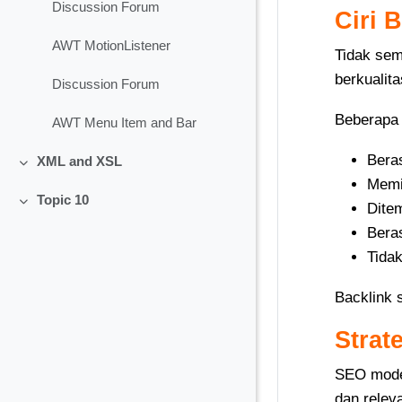
Discussion Forum
Ciri 
AWT MotionListener
Tidak sem
berkualit
Discussion Forum
Beberapa c
AWT Menu Item and Bar
Beras
XML and XSL
Collapse
Memil
Topic 10
Ditem
Collapse
Beras
Tidak
Backlink 
Strat
SEO moder
dan relev