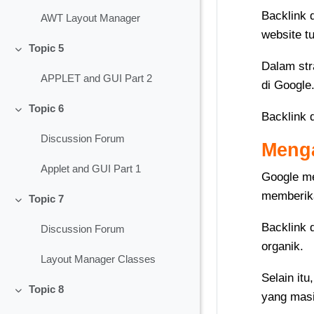
Backlink 
AWT Layout Manager
website tu
Topic 5
Collapse
Dalam str
APPLET and GUI Part 2
di Google.
Topic 6
Backlink 
Collapse
Discussion Forum
Menga
Applet and GUI Part 1
Google me
memberika
Topic 7
Collapse
Backlink 
Discussion Forum
organik.
Layout Manager Classes
Selain it
Topic 8
yang masi
Collapse