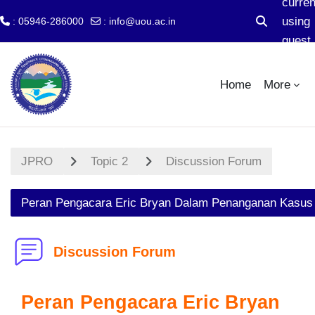
curren
using
: 05946-286000
:
info@uou.ac.in
Toggle sear
guest
Skip to main content
acces
Home
More
JPRO
Topic 2
Discussion Forum
Peran Pengacara Eric Bryan Dalam Penanganan Kasu
Discussion Forum
Peran Pengacara Eric Bryan