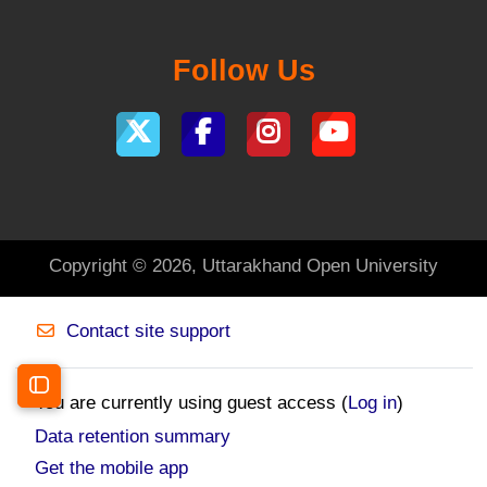
Follow Us
Copyright © 2026, Uttarakhand Open University
Contact site support
Open course index
You are currently using guest access (
Log in
)
Data retention summary
Get the mobile app