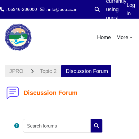
currently
Log
using
: 05946-286000
:
info@uou.ac.in
Toggle search input
in
guest
Skip to main content
access
Home
More
JPRO
Topic 2
Discussion Forum
Discussion Forum
Search forums
Search forums