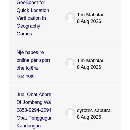
GeoBoost for
Quick Location
Tim Mahalai
Verification in
8 Aug 2026
Geography
Games
Një hapësirë
online për sport
Tim Mahalai
8 Aug 2026
dhe lojëra
kazinoje
Jual Obat Aborsi
Di Jombang Wa
0858-9294-2094
cytotec saputra
8 Aug 2026
Obat Penggugur
Kandungan