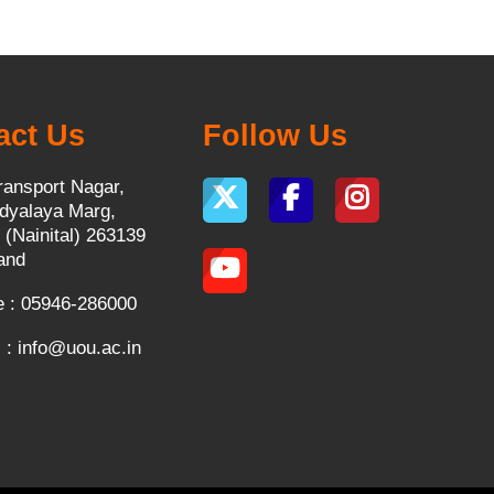
act Us
Follow Us
ransport Nagar,
dyalaya Marg,
 (Nainital) 263139
and
 : 05946-286000
 :
info@uou.ac.in