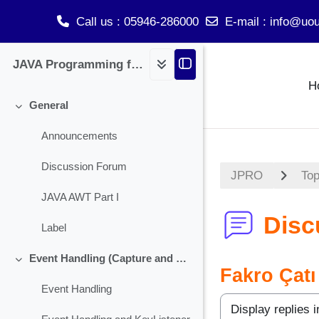
Call us
: 05946-286000
E-mail
:
info@uou
Skip to main content
JAVA Programming for BCA
H
General
Collapse
Announcements
Discussion Forum
JPRO
Top
JAVA AWT Part I
Disc
Label
Event Handling (Capture and Handling Check Box)
Collapse
Fakro Çatı
Event Handling
Display mode