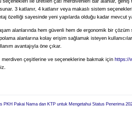
ü seçenekleri ile üretilen çatı merdivenleri dar alanlar, geniş
unar. 3 katlanır, 4 katlanır veya makaslı sistem seçenekleri 
aj özelliği sayesinde yeni yapılarda olduğu kadar mevcut yap
şam alanlarında hem güvenli hem de ergonomik bir çözüm sun
epolama alanlarına kolay erişim sağlamak isteyen kullanıcılar
lanım avantajıyla öne çıkar.
ı merdiven çeşitlerine ve seçeneklerine bakmak için
https:/
niz.
s PKH Pakai Nama dan KTP untuk Mengetahui Status Penerima 20