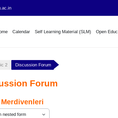
.ac.in
ome
Calendar
Self Learning Material (SLM)
Open Educ
ic 2
Discussion Forum
ussion Forum
 Merdivenleri