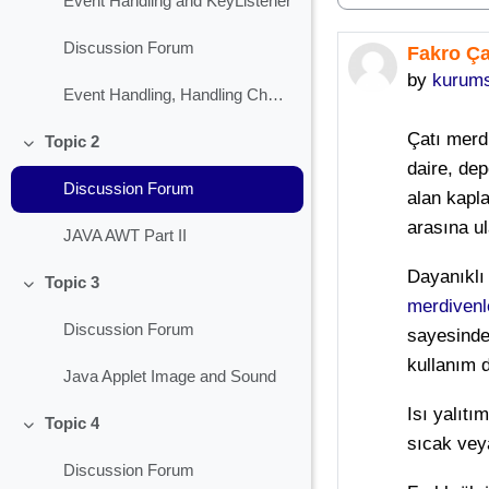
Event Handling and KeyListener
Discussion Forum
Fakro Ça
Number of 
by
kurumsa
Event Handling, Handling Check Box
Çatı merdi
Topic 2
Collapse
daire, dep
Discussion Forum
alan kapl
arasına u
JAVA AWT Part II
Dayanıklı
Topic 3
Collapse
merdivenl
Discussion Forum
sayesinde 
kullanım 
Java Applet Image and Sound
Isı yalıtı
Topic 4
Collapse
sıcak vey
Discussion Forum