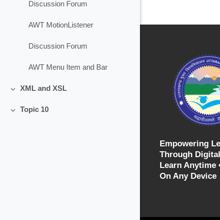
Discussion Forum
AWT MotionListener
Discussion Forum
AWT Menu Item and Bar
XML and XSL
Collapse
Topic 10
Collapse
Empowering Le
Through Digital
Learn Anytime 
On Any Device