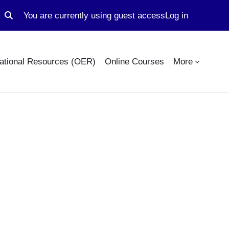
You are currently using guest access
Log in
Toggle search input
ational Resources (OER)
Online Courses
More