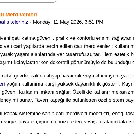
tı Merdivenleri
replies: 0
l siteleriniz
-
Monday, 11 May 2026, 3:51 PM
veni çatı katına güvenli, pratik ve konforlu erişim sağlayan 
o ve ticari yapılarda tercih edilen çatı merdivenleri; kulla
ayarak yaşam alanlarında yer tasarrufu sunar. Hem estetik he
laşımı kolaylaştırırken dekoratif görünümüyle de bulunduğu
 metal gövde, kaliteli ahşap basamak veya alüminyum yapı
eri
yoğun kullanıma karşı yüksek dayanıklılık gösterir. Ka
güvenli kullanım imkanı sağlar. Özellikle katlanır mekanizm
deneyimi sunar. Tavan kapağı ile bütünleşen özel sistem say
mlı kapak sistemine sahip çatı merdiveni modelleri, enerji ta
a soğuk hava geçişini minimize ederek yaşam alanındaki ısı