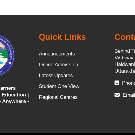
Quick Links
Cont
Behind T
Announcements
Vishwavi
Haldwani
Online Admission
Uttarakh
Latest Updates
Phone
Student One View
arners
 Education |
Email
Regional Centres
• Anywhere •