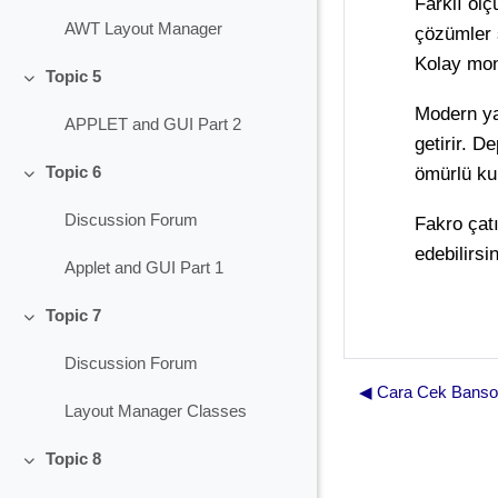
Farklı ölç
AWT Layout Manager
çözümler s
Kolay mont
Topic 5
Collapse
Modern ya
APPLET and GUI Part 2
getirir. D
ömürlü kul
Topic 6
Collapse
Discussion Forum
Fakro çat
edebilirsi
Applet and GUI Part 1
Topic 7
Collapse
Discussion Forum
◀︎ Cara Cek Banso
Layout Manager Classes
Topic 8
Collapse