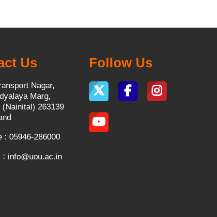
act Us
Follow Us
ransport Nagar,
dyalaya Marg,
 (Nainital) 263139
and
 : 05946-286000
 :
info@uou.ac.in