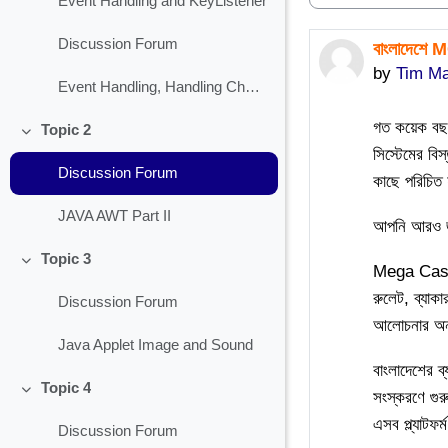
Event Handling and KeyListener
Discussion Forum
বাংলাদেশে 
Number of 
by
Tim Ma
Event Handling, Handling Check Box
গত কয়েক বছর
Topic 2
Collapse
সিস্টেমের বি
Discussion Forum
কাছে পরিচিত
JAVA AWT Part II
আপনি আরও জ
Topic 3
Mega Casino
Collapse
রুলেট, ব্যাকা
Discussion Forum
আলোচনার অন
Java Applet Image and Sound
বাংলাদেশের ব
Topic 4
সংস্করণে গুরু
Collapse
এসব প্ল্যাটফর
Discussion Forum