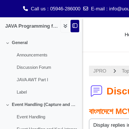
Call us
: 05946-286000
E-mail
:
info@uou
Skip to main content
JAVA Programming for BCA
H
General
Collapse
Announcements
Discussion Forum
JPRO
Top
JAVA AWT Part I
Disc
Label
Event Handling (Capture and Handling Check Box)
Collapse
বাংলাদেশে MC
Event Handling
Display mode