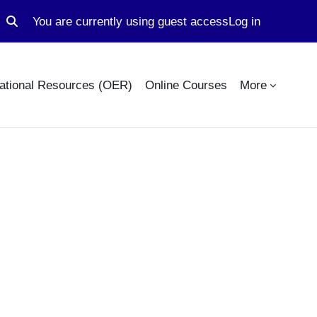
You are currently using guest access
Log in
Toggle search input
ational Resources (OER)
Online Courses
More