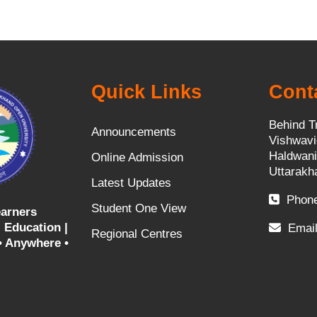
Quick Links
Cont
Behind T
Announcements
Vishwavi
Haldwani
Online Admission
Uttarakh
Latest Updates
Phone
Student One View
arners
 Education |
Email
Regional Centres
• Anywhere •