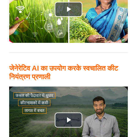
e
o
P
l
a
y
जेनेरेटिव AI का उपयोग करके स्वचालित कीट
V
नियंत्रण प्रणाली
i
d
e
o
P